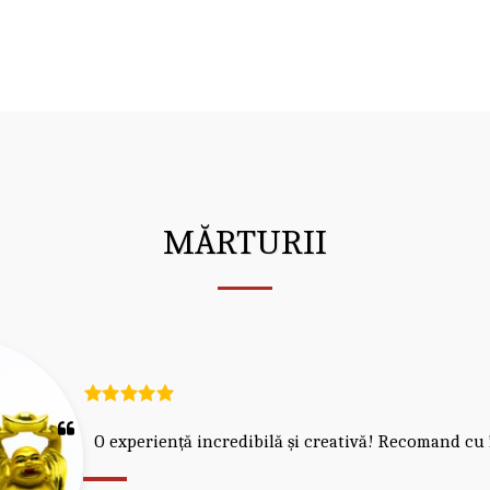
MĂRTURII
Am avut o aniversare superbă datorită sesiunilor private de la
invitații au fost încântați!