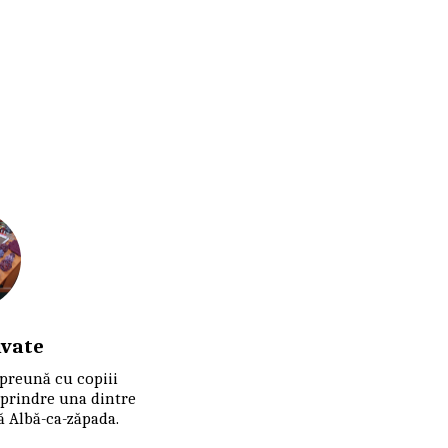
ivate
preună cu copiii 
rindre una dintre 
ă Albă-ca-zăpada.