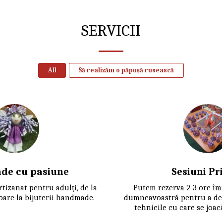
SERVICII
All
Să realizăm o păpușă rusească
de cu pasiune
Sesiuni Pr
tizanat pentru adulți, de la 
Putem rezerva 2-3 ore îm
oare la bijuterii handmade.
dumneavoastră pentru a dep
tehnicile cu care se joac