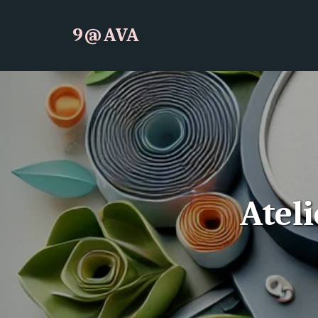
9@AVA
Atel