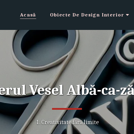
Acasă
Obiecte De Design Interior
ierul Vesel Albă-ca-z
Creativitate fără limite