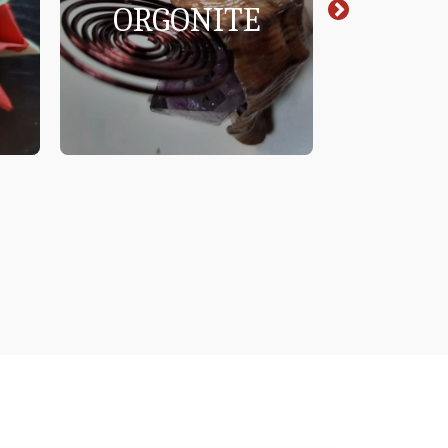
ORGONITE
CRE
META