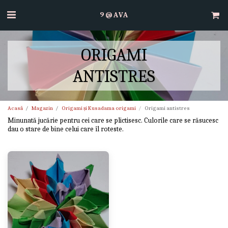
9@AVA
ORIGAMI
ANTISTRES
Acasă
Magazin
Origami și Kusadama origami
Origami antistres
Minunată jucărie pentru cei care se plictisesc. Culorile care se răsucesc
dau o stare de bine celui care îl roteste.